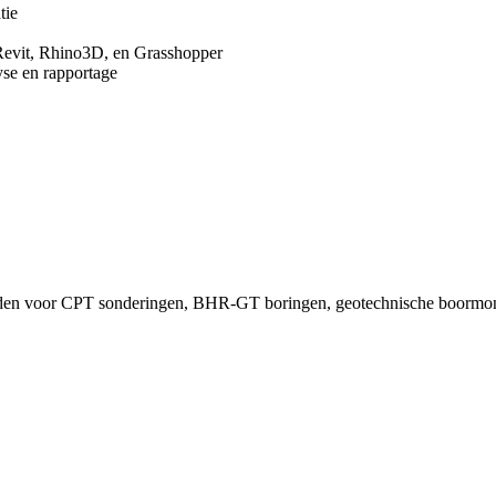
tie
 Revit, Rhino3D, en Grasshopper
yse en rapportage
anden voor CPT sonderingen, BHR-GT boringen, geotechnische boorm