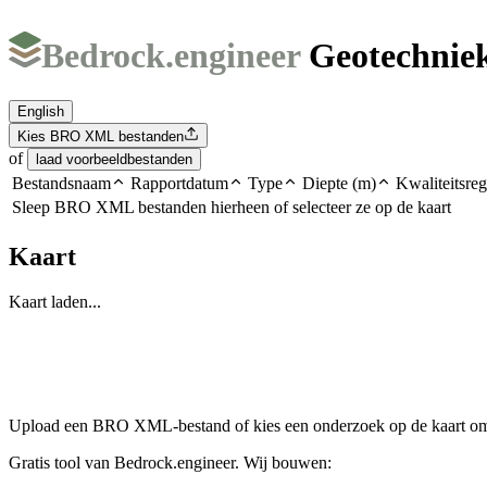
Bedrock.engineer
Geotechni
English
Kies BRO XML bestanden
of
laad voorbeeldbestanden
Bestandsnaam
Rapportdatum
Type
Diepte (m)
Kwaliteitsre
Sleep BRO XML bestanden hierheen of selecteer ze op de kaart
Kaart
Kaart laden...
Upload een BRO XML-bestand of kies een onderzoek op de kaart om
Gratis tool van Bedrock.engineer. Wij bouwen: